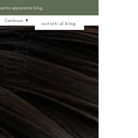
vento apparente blog
Cambusa
iscriviti al blog
All Posts
Cambusa
Clandestino
a Bordo
Bandiera Di
Cortesia
Onda Lunga
Terraferma