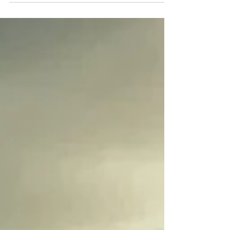
sedici anni, pensa di farla finita. Francesco, la
sente piangere dietro la porta di un bagno chiuso
e decide di restare. Da quell’incontro nascerà
qualcosa in più: uno sguardo diverso su sé stessi e
sugli altri.