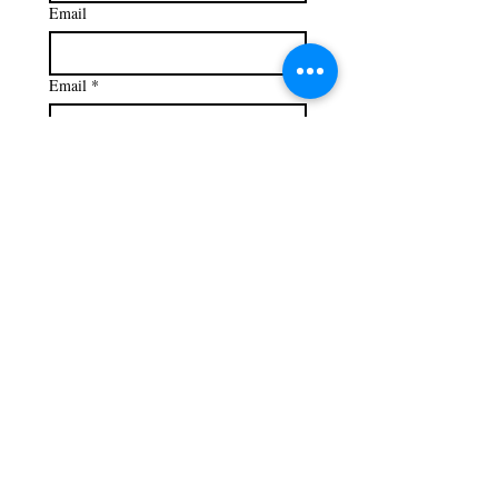
Email
Email
*
Iscriviti
Checkbox consenso privacy
Acconsento a ricevere via 
email i nuovi articoli del blog 
Vento Apparente e altre 
comunicazioni da Cinzia 
Milite, secondo 
l’Informativa 
Privacy.
*
SEGUIMI