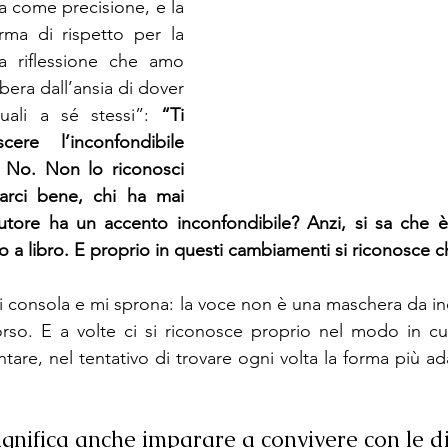
a come precisione, e la 
ma di rispetto per la 
a riflessione che amo 
bera dall’ansia di dover 
ali a sé stessi”: 
“Ti 
ere l’inconfondibile 
. No. Non lo riconosci 
arci bene, chi ha mai 
tore ha un accento inconfondibile? Anzi, si sa che è
 a libro. E proprio in questi cambiamenti si riconosce ch
i consola e mi sprona: la voce non è una maschera da i
rso. E a volte ci si riconosce proprio nel modo in cui
are, nel tentativo di trovare ogni volta la forma più ada
ignifica anche imparare a convivere con le dif