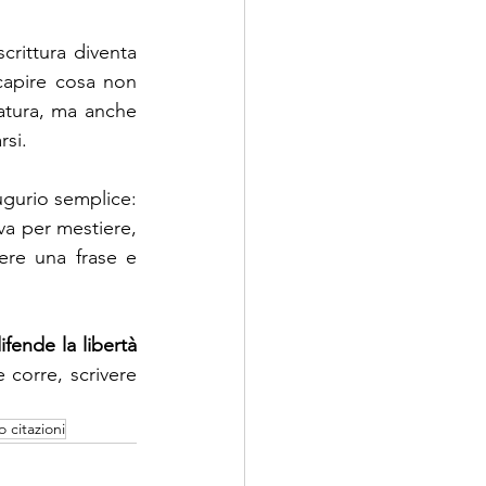
crittura diventa 
capire cosa non 
atura, ma anche 
rsi.
ugurio semplice: 
va per mestiere, 
re una frase e 
fende la libertà 
corre, scrivere 
o citazioni