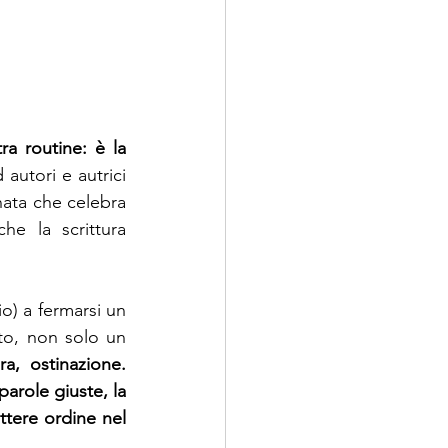
a routine: è la 
autori e autrici 
nata che celebra 
he la scrittura 
) a fermarsi un 
to, non solo un 
a, ostinazione. 
arole giuste, la 
ttere ordine nel 