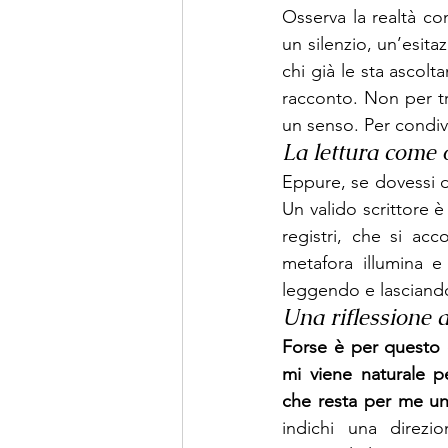
Osserva la realtà con
un silenzio, un’esita
chi già le sta ascol
racconto. Non per tr
un senso. Per condiv
La lettura come o
Eppure, se dovessi di
Un valido scrittore è
registri, che si ac
metafora illumina e
leggendo e lasciand
Una riflessione d
Forse è per questo 
mi viene naturale pe
che resta per me un
indichi una direzi