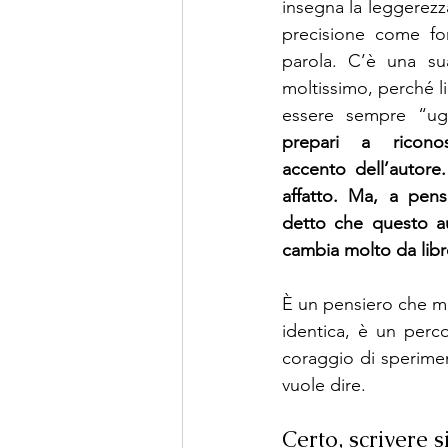
insegna la leggerezz
precisione come for
parola. C’è una su
moltissimo, perché li
essere sempre “ugu
prepari a riconosc
accento dell’autore
affatto. Ma, a pens
detto che questo au
cambia molto da libro
È un pensiero che m
identica, è un perco
coraggio di speriment
vuole dire.
Certo, scrivere s