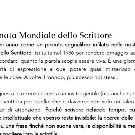
rnata Mondiale dello Scrittore
i anno come un piccolo segnalibro infilato nella nostr
llo Scrittore
, istituita nel 1986 per rendere omaggio ad 
icordarci quanto la parola sappia essere viva. È una gior
ibertà di espressione e quel potere quasi misterioso c
 le cose. A volte il mondo, più spesso noi stessi.
uesta ricorrenza come a un invito gentile (ma anche serio
 scrittura per quello che è davvero: non solo un talen
to di attenzione. 
Perché scrivere richiede tempo, cur
ntellettuale che spesso resta invisibile: la ricerca delle p
u una frase finché non suona vera, la disponibilità a me
togliere loro la scintilla.