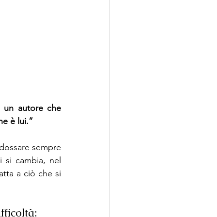
 un autore che 
e è lui.”
ndossare sempre 
 si cambia, nel 
tta a ciò che si 
ficoltà: 