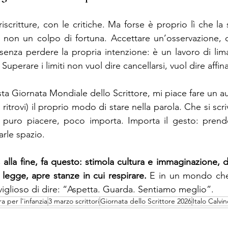
iscritture, con le critiche. Ma forse è proprio lì che la s
, non un colpo di fortuna. Accettare un’osservazione, 
 senza perdere la propria intenzione: è un lavoro di lim
 Superare i limiti non vuol dire cancellarsi, vuol dire affina
sta Giornata Mondiale dello Scrittore, mi piace fare un a
 ritrovi) il proprio modo di stare nella parola. Che si scri
 puro piacere, poco importa. Importa il gesto: prende
farle spazio.
, alla fine, fa questo: stimola cultura e immaginazione, di
i legge, apre stanze in cui respirare.
 E in un mondo che 
glioso di dire: “Aspetta. Guarda. Sentiamo meglio”.
ra per l'infanzia
3 marzo scrittori
Giornata dello Scrittore 2026
Italo Calvin