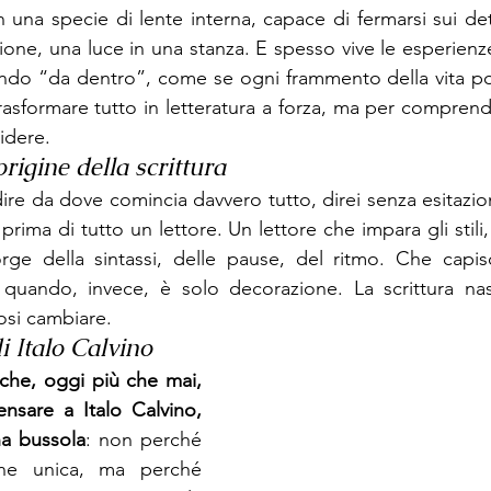
 una specie di lente interna, capace di fermarsi sui det
zione, una luce in una stanza. E spesso vive le esperienze 
tando “da dentro”, come se ogni frammento della vita po
asformare tutto in letteratura a forza, ma per comprende
idere.
rigine della scrittura
re da dove comincia davvero tutto, direi senza esitazione
 prima di tutto un lettore. Un lettore che impara gli stili,
corge della sintassi, delle pause, del ritmo. Che capi
 quando, invece, è solo decorazione. La scrittura nas
osi cambiare.
i Italo Calvino
che, oggi più che mai, 
nsare a Italo Calvino, 
a bussola
: non perché 
one unica, ma perché 