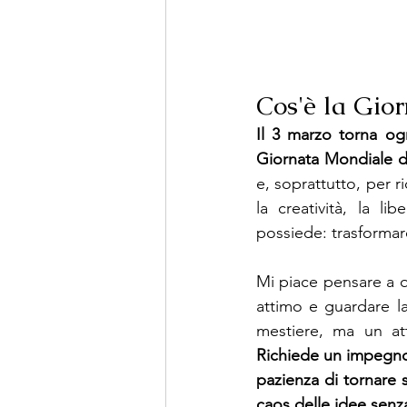
Cos'è la Gio
Il 3 marzo torna ogn
Giornata Mondiale de
e, soprattutto, per r
la creatività, la l
possiede: trasformare
Mi piace pensare a q
attimo e guardare la
mestiere, ma un at
Richiede un impegno i
pazienza di tornare s
caos delle idee senza 