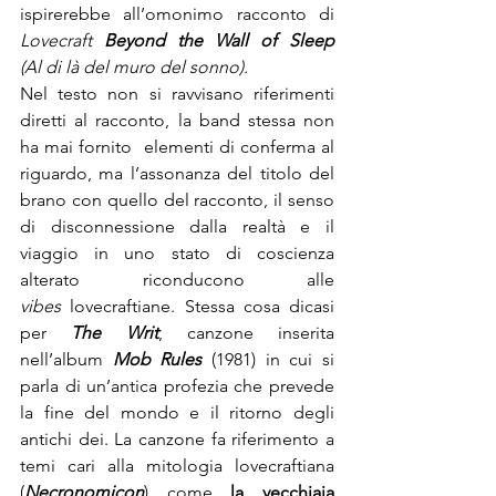
ispirerebbe all’omonimo racconto di 
Lovecraft
Beyond the Wall of Sleep 
(Al
di là del muro del sonno).
Nel testo non si ravvisano riferimenti 
diretti al racconto, la band stessa non 
ha mai fornito  elementi di conferma al 
riguardo, ma l’assonanza del titolo del 
brano con quello del racconto, il senso 
di disconnessione dalla realtà e il 
viaggio in uno stato di coscienza 
alterato riconducono alle 
vibes
 lovecraftiane. Stessa cosa dicasi 
per 
The Writ
, canzone inserita 
nell’album 
Mob Rules
 (1981) in cui si 
parla di un’antica profezia che prevede 
la fine del mondo e il ritorno degli 
antichi dei. La canzone fa riferimento a 
temi cari alla mitologia lovecraftiana 
(
Necronomicon
) come 
la vecchiaia 