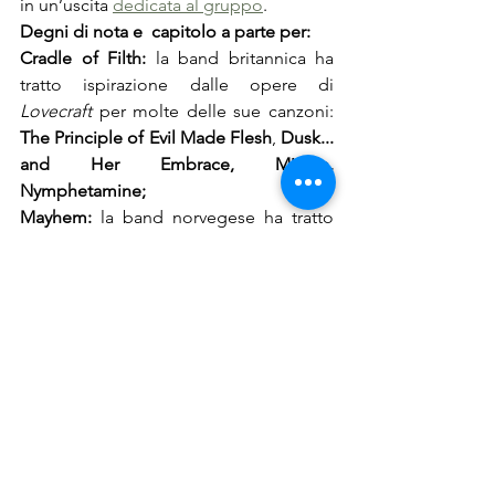
in un’uscita 
dedicata al gruppo
.
Degni di nota e 
capitolo a parte per:
Cradle of Filth:
 la band britannica ha 
tratto ispirazione dalle opere di 
Lovecraft
 per molte delle sue canzoni: 
The Principle of Evil Made Flesh
, 
Dusk... 
and Her Embrace, Midian, 
Nymphetamine;
Mayhem:
 la band norvegese ha tratto 
ispirazione dalle opere di 
Lovecraft
 per 
brani come 
The Freezing Moon
 e 
The 
Vortex Void of Inhumanity.
La prossima puntata sarà dedicata 
proprio a loro.
Non mancate!